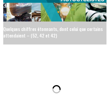
Quelques chiffres étonnants, dont celui que certains
attendaient – (52, 42 et 42)