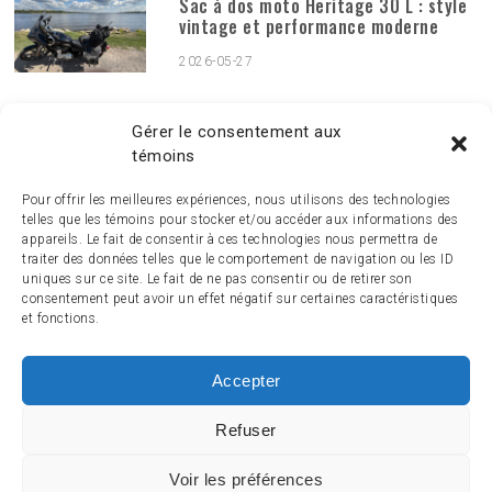
Sac à dos moto Heritage 30 L : style
vintage et performance moderne
2026-05-27
PUBLICATIONS MENSUELLES
Publications
Gérer le consentement aux
mensuelles
témoins
Pour offrir les meilleures expériences, nous utilisons des technologies
telles que les témoins pour stocker et/ou accéder aux informations des
appareils. Le fait de consentir à ces technologies nous permettra de
traiter des données telles que le comportement de navigation ou les ID
uniques sur ce site. Le fait de ne pas consentir ou de retirer son
consentement peut avoir un effet négatif sur certaines caractéristiques
et fonctions.
Accepter
ACCUEIL
ACTUALITÉ
ARTICLES
ESSAIS
SERVICES ET TOURISME
ENGLISH
Refuser
Voir les préférences
© 2014-2024 MagazineMoto.com - Tous droits réservés.