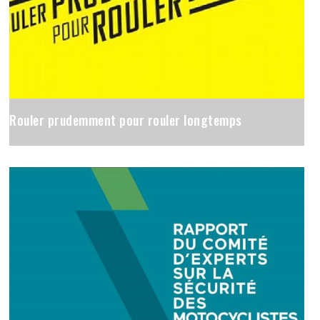
Rouler prudemment pour rouler longtemps