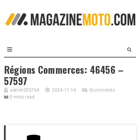
Skip
to
L
content
m
MagazineMoto.com
Régions Commerces: 46456 –
57597
admin200764
2024-11-14
0
comments
0 mins read