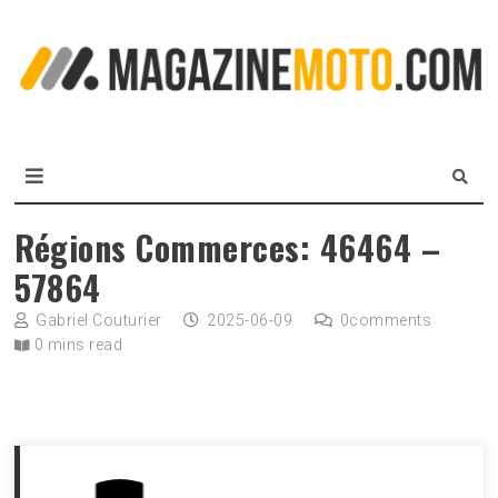
Skip
to
L
content
m
MagazineMoto.com
Régions Commerces: 46464 –
57864
Gabriel Couturier
2025-06-09
0
comments
0 mins read