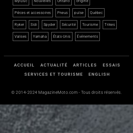
MylDuc
Nouvelles
Ontario
origine
Pièces et accessoires
Pneus
pulse
Québec
Ryker
Sidi
Spyder
Sécurité
Tourisme
Trikes
Valises
Yamaha
États-Unis
Événements
ACCUEIL
ACTUALITÉ
ARTICLES
ESSAIS
SERVICES ET TOURISME
ENGLISH
© 2014-2024 MagazineMoto.com - Tous droits réservés.