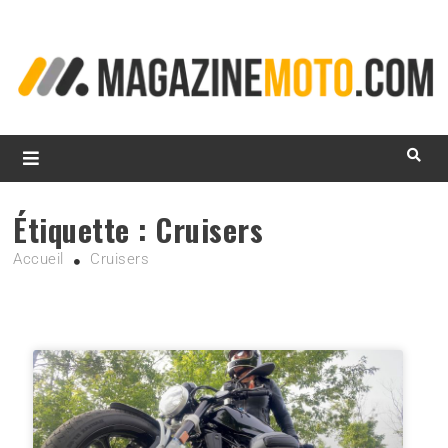
L
d
m
MagazineMoto.com
Étiquette :
Cruisers
Accueil
Cruisers