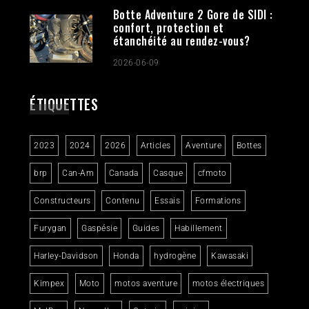
Botte Adventure 2 Gore de SIDI :
confort, protection et
étanchéité au rendez-vous?
2026-06-09
ÉTIQUETTES
2023
2024
2026
Articles
Aventure
Bottes
brp
Can-Am
Canada
Casque
cfmoto
Constructeurs
Contenu
Essais
Formations
Furygan
Gaspésie
Guides
Habillement
Harley-Davidson
Honda
hydrogène
Kawasaki
Kimpex
Moto
motos aventure
motos électriques