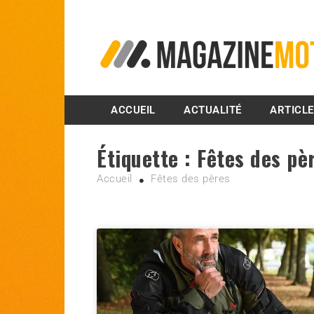
MagazineMoto.com
ACCUEIL
ACTUALITÉ
ARTICL
Étiquette :
Fêtes des pè
Accueil
Fêtes des pères