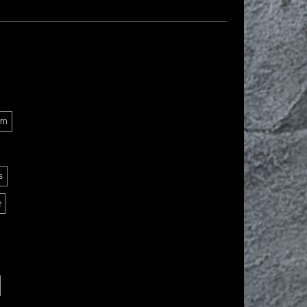
Am
s
e