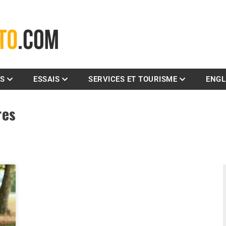
La référence des motocyclistes
ES
ESSAIS
SERVICES ET TOURISME
ENGL
res