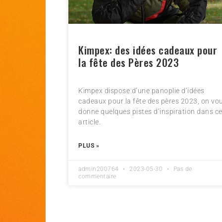
Kimpex: des idées cadeaux pour
la fête des Pères 2023
Kimpex dispose d’une panoplie d’idées
cadeaux pour la fête des pères 2023, on vo
donne quelques pistes d’inspiration dans ce
article.
PLUS »
admin200764
2023-05-30
Pas de
commentaire