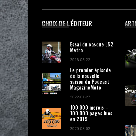
CHOIX DE L'ÉDITEUR
ART
Essai du casque LS2
Metro
2018-08-22
Le premier épisode
de la nouvelle
saison du Podcast
MagazineMoto
2022-01-27
100 000 mercis –
100 000 pages lues
en 2019
2020-03-02