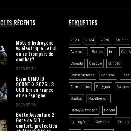
ICLES RÉCENTS
ÉTIQUETTES
2023
2024
2026
Articles
Moto à hydrogène
vs électrique : et si
Aventure
Bottes
brp
Can-
on se trompait de
combat?
Canada
Casque
cfmoto
2026-07-20
Constructeurs
Contenu
Essai
Essai CFMOTO
800MT-X 2026 : 3
Formations
Furygan
Gaspési
000 km en France
et en Espagne
Guides
Habillement
2026-07-13
Harley-Davidson
Honda
Botte Adventure 2
Gore de SIDI :
hydrogène
Kawasaki
Kimpex
confort, protection