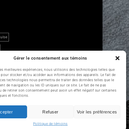
ulse
Gérer le consentement aux témoins
 les meilleures expériences, nous utilisons des technologies telles que
 pour stocker et/ou accéder aux informations des appareils. Le fait de
 ces technologies nous permettra de traiter des données telles que le
t de navigation ou les ID uniques sur ce site. Le fait de ne pas
u de retirer son consentement peut avoir un effet négatif sur certaines
ques et fonctions.
RISME
ENGLISH
cepter
Refuser
Voir les préférences
Politique de témoins