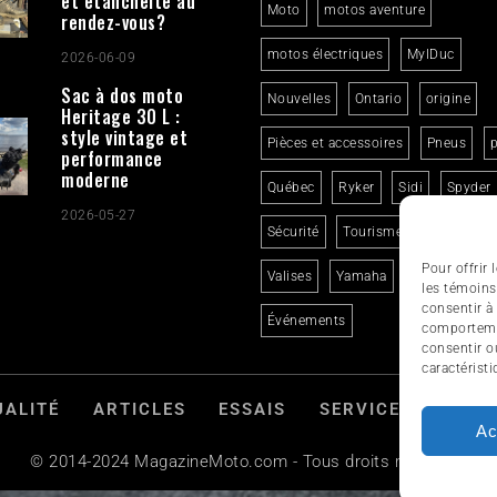
et étanchéité au
Moto
motos aventure
rendez-vous?
motos électriques
MylDuc
2026-06-09
Sac à dos moto
Nouvelles
Ontario
origine
Heritage 30 L :
style vintage et
Pièces et accessoires
Pneus
p
performance
moderne
Québec
Ryker
Sidi
Spyder
2026-05-27
Sécurité
Tourisme
Trikes
Pour offrir
Valises
Yamaha
États-Unis
les témoins
consentir à
Événements
comportemen
consentir o
caractéristi
UALITÉ
ARTICLES
ESSAIS
SERVICES ET TOU
Ac
© 2014-2024 MagazineMoto.com - Tous droits réservés.