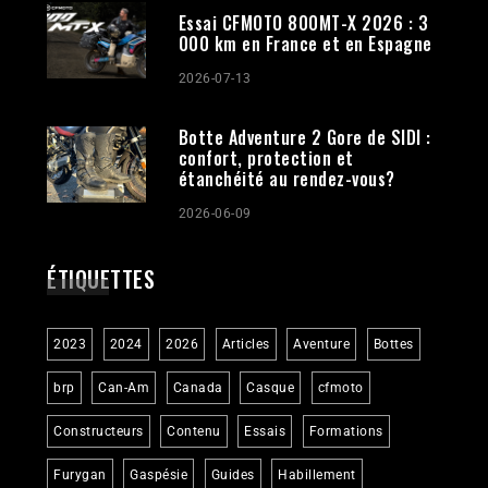
Essai CFMOTO 800MT-X 2026 : 3
000 km en France et en Espagne
2026-07-13
Botte Adventure 2 Gore de SIDI :
confort, protection et
étanchéité au rendez-vous?
2026-06-09
ÉTIQUETTES
2023
2024
2026
Articles
Aventure
Bottes
brp
Can-Am
Canada
Casque
cfmoto
Constructeurs
Contenu
Essais
Formations
Furygan
Gaspésie
Guides
Habillement