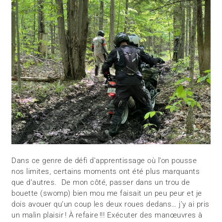
Dans ce genre de défi d’apprentissage où l’on pousse
nos limites, certains moments ont été plus marquants
que d’autres. De mon côté, passer dans un trou de
bouette (swomp) bien mou me faisait un peu peur et je
dois avouer qu’un coup les deux roues dedans… j’y ai pris
un malin plaisir ! À refaire !!! Exécuter des manœuvres à