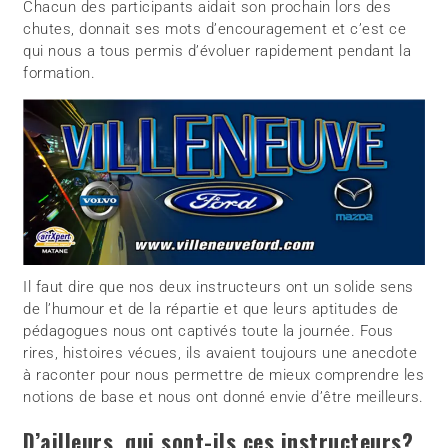
Chacun des participants aidait son prochain lors des
chutes, donnait ses mots d’encouragement et c’est ce
qui nous a tous permis d’évoluer rapidement pendant la
formation.
Il faut dire que nos deux instructeurs ont un solide sens
de l’humour et de la répartie et que leurs aptitudes de
pédagogues nous ont captivés toute la journée. Fous
rires, histoires vécues, ils avaient toujours une anecdote
à raconter pour nous permettre de mieux comprendre les
notions de base et nous ont donné envie d’être meilleurs.
D’ailleurs, qui sont-ils ces instructeurs?