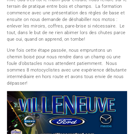
terrain de pratique entre bois et champs. La formation
commence avec une présentation des règles de base et
ensuite on nous demande de déshabiller nos motos :
enlever les miroirs, coffres, pare-brise si nécessaire. Le
tout, dans le but de ne rien abimer lors des chutes parce
que oui, quand on apprend, on tombe!
Une fois cette étape passée, nous empruntons un
chemin boisé pour nous rendre dans un champ où une
foule d’obstacles nous attendent patiemment. Nous
sommes 8 motocyclistes avec une expérience débutante
intermédiaire en hors route et avons tous envie de nous
dépasser!