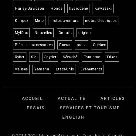
Harley-Davidson
Honda
hydrogène
Kawasaki
Kimpex
Moto
motos aventure
motos électriques
MylDuc
Nouvelles
Ontario
origine
Pièces et accessoires
Pneus
pulse
Québec
Ryker
Sidi
Spyder
Sécurité
Tourisme
Trikes
Valises
Yamaha
États-Unis
Événements
ACCUEIL
ACTUALITÉ
ARTICLES
ESSAIS
SERVICES ET TOURISME
ENGLISH
© 2014-2024 MagazineMoto.com - Tous droits réservés.