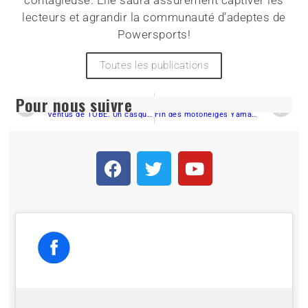
lecteurs et agrandir la communauté d’adeptes de
Powersports!
Toutes les publications
Pour nous suivre
PRÉCÉDENT
SUIVANT
Ventus de TOBE. Un casque à tout faire.
Fin des motoneiges Yamaha après 2025 : Une bonne nouvelle pour les motocyclistes ?