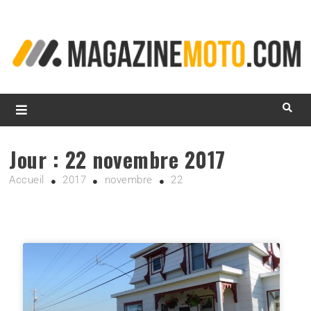
L
d
m
MagazineMoto.com
Jour :
22 novembre 2017
Accueil
2017
novembre
22