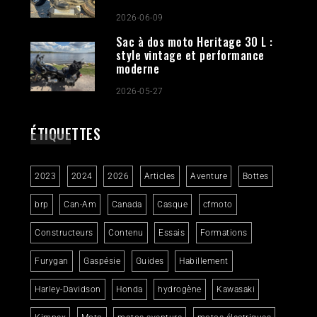
2026-06-09
Sac à dos moto Heritage 30 L :
style vintage et performance
moderne
2026-05-27
ÉTIQUETTES
2023
2024
2026
Articles
Aventure
Bottes
brp
Can-Am
Canada
Casque
cfmoto
Constructeurs
Contenu
Essais
Formations
Furygan
Gaspésie
Guides
Habillement
Harley-Davidson
Honda
hydrogène
Kawasaki