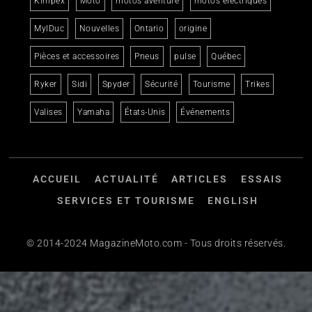
Kimpex
Moto
motos aventure
motos électriques
MylDuc
Nouvelles
Ontario
origine
Pièces et accessoires
Pneus
pulse
Québec
Ryker
Sidi
Spyder
Sécurité
Tourisme
Trikes
Valises
Yamaha
États-Unis
Événements
ACCUEIL
ACTUALITÉ
ARTICLES
ESSAIS
SERVICES ET TOURISME
ENGLISH
© 2014-2024 MagazineMoto.com - Tous droits réservés.