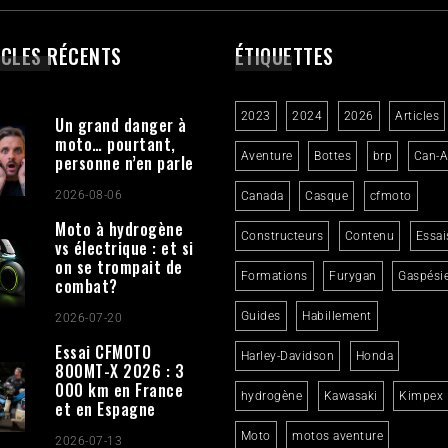
ICLES RÉCENTS
ÉTIQUETTES
2023
2024
2026
Articles
Un grand danger à
moto… pourtant,
Aventure
Bottes
brp
Can-
personne n’en parle
2026-08-06
Canada
Casque
cfmoto
Moto à hydrogène
Constructeurs
Contenu
Essai
vs électrique : et si
on se trompait de
Formations
Furygan
Gaspési
combat?
Guides
Habillement
2026-07-20
Essai CFMOTO
Harley-Davidson
Honda
800MT-X 2026 : 3
000 km en France
hydrogène
Kawasaki
Kimpex
et en Espagne
Moto
motos aventure
2026-07-13