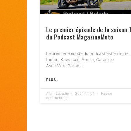
Le premier épisode de la saison 
du Podcast MagazineMoto
Le premier épisode du podcast est en ligne.
Indian, Kawasaki, Aprilia, Gaspésie
Avec Marc Paradis
PLUS »
Alain Labadie
2021-11-01
Pas de
commentaire