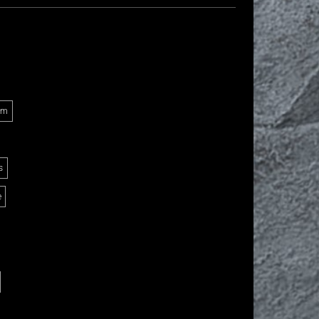
Am
s
e