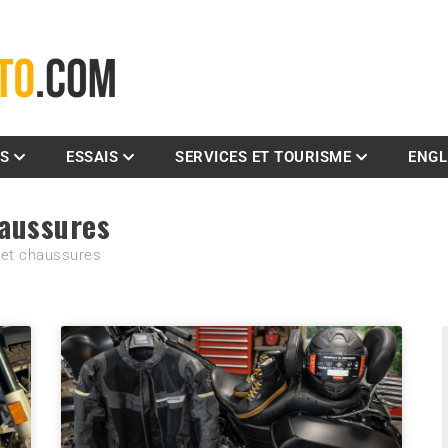
La référence des motocyclistes
ES
ESSAIS
SERVICES ET TOURISME
ENGL
haussures
 et chaussures