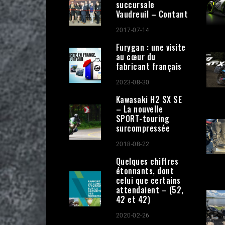
succursale
Vaudreuil – Contant
2017-07-14
Furygan : une visite
au cœur du
fabricant français
2023-08-30
Kawasaki H2 SX SE
– La nouvelle
SPORT-touring
surcompressée
2018-08-22
Quelques chiffres
étonnants, dont
celui que certains
attendaient – (52,
42 et 42)
2020-02-26