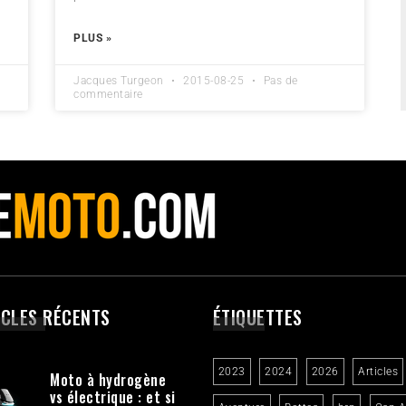
PLUS »
Jacques Turgeon
2015-08-25
Pas de
commentaire
ICLES RÉCENTS
ÉTIQUETTES
2023
2024
2026
Articles
Moto à hydrogène
vs électrique : et si