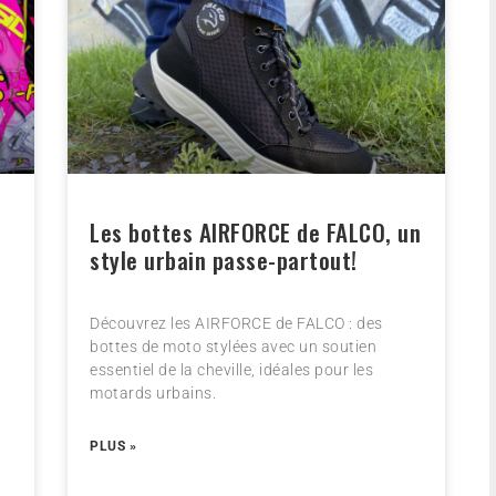
Les bottes AIRFORCE de FALCO, un
style urbain passe-partout!
Découvrez les AIRFORCE de FALCO : des
bottes de moto stylées avec un soutien
essentiel de la cheville, idéales pour les
motards urbains.
PLUS »