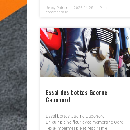
Jessy Poirier
2026-04-28
Pas de
commentaire
Essai des bottes Gaerne
Caponord
Essai bottes Gaerne Caponord
En cuir pleine fleur avec membrane Gore-
Tex® imperméable et respirante