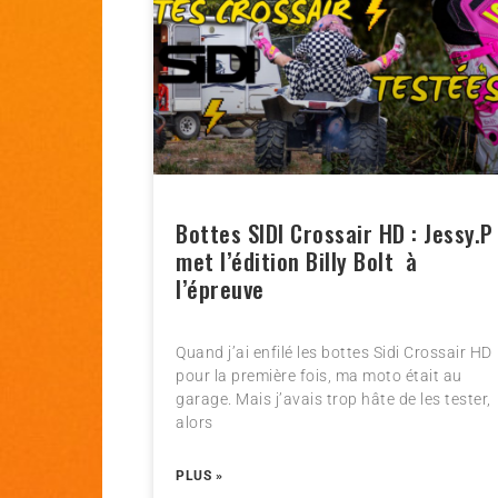
Bottes SIDI Crossair HD : Jessy.P
met l’édition Billy Bolt à
l’épreuve
Quand j’ai enfilé les bottes Sidi Crossair HD
pour la première fois, ma moto était au
garage. Mais j’avais trop hâte de les tester,
alors
PLUS »