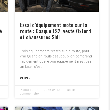
Essai d’équipement moto sur la
é
route : Casque LS2, veste Oxford
et chaussures Sidi
Trois équipements testés sur la route, pour
s
vrai Quand on roule beaucoup, on comprend
rapidement que le bon équipement n’est pas
un luxe : c’est
PLUS »
Pascal Fortin
2026-05-13
Pas de
commentaire