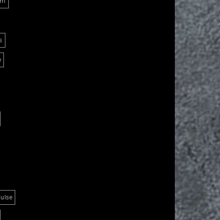
Am
s
e
ulse