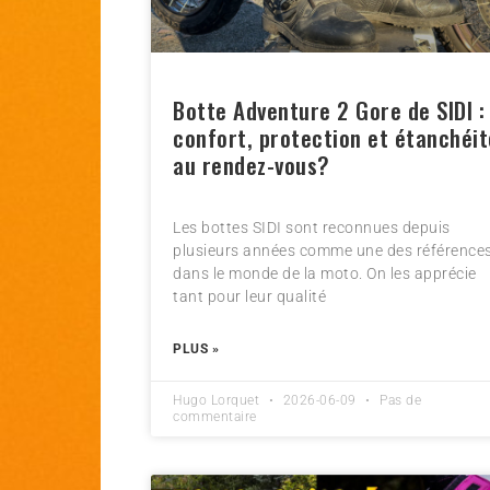
Botte Adventure 2 Gore de SIDI :
confort, protection et étanchéit
au rendez-vous?
Les bottes SIDI sont reconnues depuis
plusieurs années comme une des référence
dans le monde de la moto. On les apprécie
tant pour leur qualité
PLUS »
Hugo Lorquet
2026-06-09
Pas de
commentaire