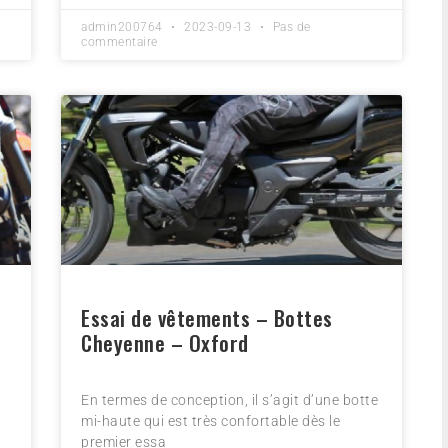
admin200764
2023-09-13
Pas de
commentaire
Essai de vêtements – Bottes
Cheyenne – Oxford
En termes de conception, il s’agit d’une botte
mi-haute qui est très confortable dès le
premier essa