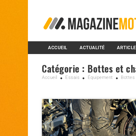
MagazineMoto.com
ACCUEIL
ACTUALITÉ
ARTICL
Catégorie :
Bottes et c
Accueil
Essais
Équipement
Bottes