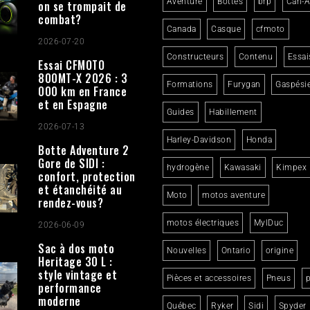
Aventure
Bottes
brp
Can-
on se trompait de
combat?
Canada
Casque
cfmoto
2026-07-20
Constructeurs
Contenu
Essai
Essai CFMOTO
800MT-X 2026 : 3
Formations
Furygan
Gaspési
000 km en France
et en Espagne
Guides
Habillement
2026-07-13
Harley-Davidson
Honda
Botte Adventure 2
Gore de SIDI :
hydrogène
Kawasaki
Kimpex
confort, protection
et étanchéité au
Moto
motos aventure
rendez-vous?
motos électriques
MylDuc
2026-06-09
Sac à dos moto
Nouvelles
Ontario
origine
Heritage 30 L :
style vintage et
Pièces et accessoires
Pneus
p
performance
moderne
Québec
Ryker
Sidi
Spyder