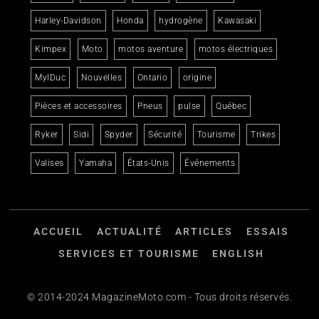
Harley-Davidson
Honda
hydrogène
Kawasaki
Kimpex
Moto
motos aventure
motos électriques
MylDuc
Nouvelles
Ontario
origine
Pièces et accessoires
Pneus
pulse
Québec
Ryker
Sidi
Spyder
Sécurité
Tourisme
Trikes
Valises
Yamaha
États-Unis
Événements
ACCUEIL
ACTUALITÉ
ARTICLES
ESSAIS
SERVICES ET TOURISME
ENGLISH
© 2014-2024 MagazineMoto.com - Tous droits réservés.