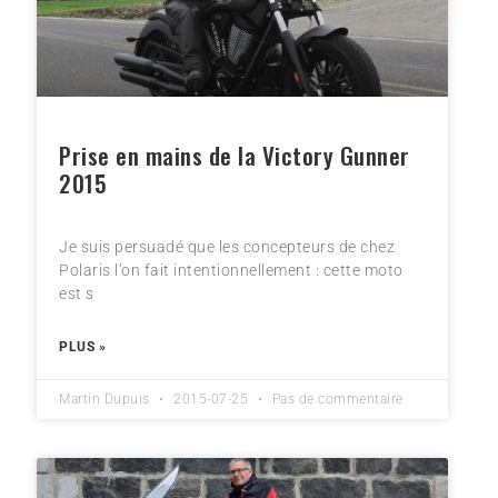
Prise en mains de la Victory Gunner
2015
Je suis persuadé que les concepteurs de chez
Polaris l’on fait intentionnellement : cette moto
est s
PLUS »
Martin Dupuis
2015-07-25
Pas de commentaire