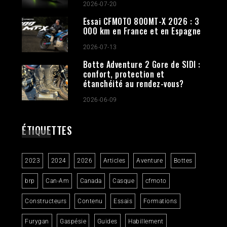
2026-07-20
Essai CFMOTO 800MT-X 2026 : 3
000 km en France et en Espagne
2026-07-13
Botte Adventure 2 Gore de SIDI :
confort, protection et
étanchéité au rendez-vous?
2026-06-09
ÉTIQUETTES
2023
2024
2026
Articles
Aventure
Bottes
brp
Can-Am
Canada
Casque
cfmoto
Constructeurs
Contenu
Essais
Formations
Furygan
Gaspésie
Guides
Habillement