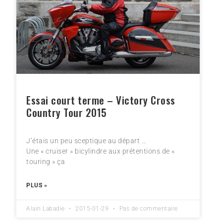
Essai court terme – Victory Cross
Country Tour 2015
J’étais un peu sceptique au départ …
Une « cruiser » bicylindre aux prétentions de «
touring » ça
PLUS »
Alain Labadie
2015-01-29
Pas de commentaire