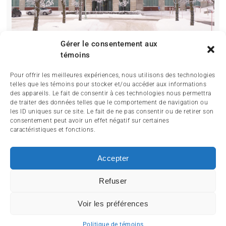
Gérer le consentement aux
témoins
Pour offrir les meilleures expériences, nous utilisons des technologies
telles que les témoins pour stocker et/ou accéder aux informations
des appareils. Le fait de consentir à ces technologies nous permettra
de traiter des données telles que le comportement de navigation ou
les ID uniques sur ce site. Le fait de ne pas consentir ou de retirer son
consentement peut avoir un effet négatif sur certaines
caractéristiques et fonctions.
ACCUEIL
ACTUALITÉ
ARTICLES
Accepter
ESSAIS
SERVICES ET TOURISME
ENGLISH
Refuser
Voir les préférences
© 2014-2024 MagazineMoto.com - Tous droits réservés.
Politique de témoins