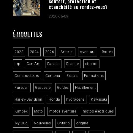
confort, protection et
étanchéité au rendez-vous?
2026-06-09
ÉTIQUETTES
2023
2024
2026
Articles
Aventure
Bottes
brp
Can-Am
Canada
Casque
cfmoto
Constructeurs
Contenu
Essais
Formations
Furygan
Gaspésie
Guides
Habillement
Harley-Davidson
Honda
hydrogène
Kawasaki
Kimpex
Moto
motos aventure
motos électriques
MylDuc
Nouvelles
Ontario
origine