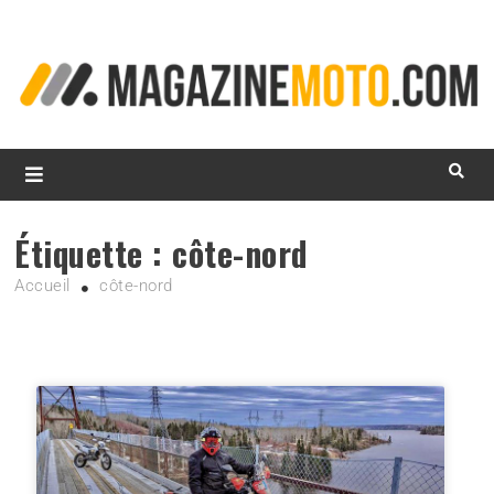
L
d
m
MagazineMoto.com
Étiquette :
côte-nord
Accueil
côte-nord