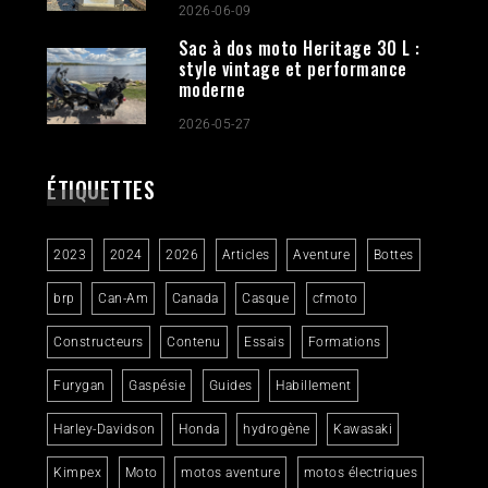
2026-06-09
Sac à dos moto Heritage 30 L :
style vintage et performance
moderne
2026-05-27
ÉTIQUETTES
2023
2024
2026
Articles
Aventure
Bottes
brp
Can-Am
Canada
Casque
cfmoto
Constructeurs
Contenu
Essais
Formations
Furygan
Gaspésie
Guides
Habillement
Harley-Davidson
Honda
hydrogène
Kawasaki
Kimpex
Moto
motos aventure
motos électriques