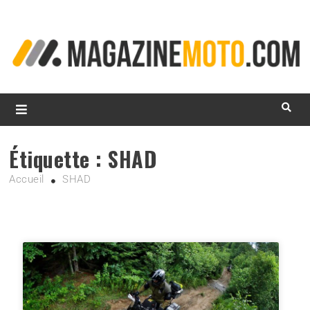
L
d
m
MagazineMoto.com
Étiquette :
SHAD
Accueil
SHAD