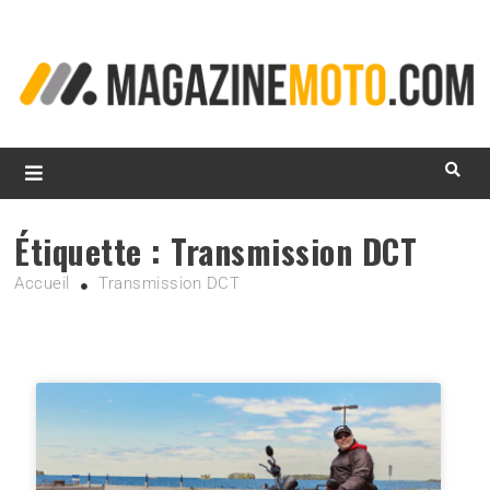
L
d
m
MagazineMoto.com
Étiquette :
Transmission DCT
Accueil
Transmission DCT