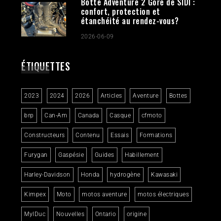
Botte Adventure 2 Gore de SIDI :
confort, protection et
étanchéité au rendez-vous?
2026-06-09
ÉTIQUETTES
2023
2024
2026
Articles
Aventure
Bottes
brp
Can-Am
Canada
Casque
cfmoto
Constructeurs
Contenu
Essais
Formations
Furygan
Gaspésie
Guides
Habillement
Harley-Davidson
Honda
hydrogène
Kawasaki
Kimpex
Moto
motos aventure
motos électriques
MylDuc
Nouvelles
Ontario
origine