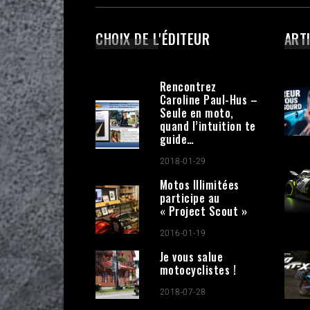
CHOIX DE L'ÉDITEUR
ART
Rencontrez
Caroline Paul-Hus –
Seule en moto,
quand l’intuition te
guide…
2018-01-29
Motos Illimitées
participe au
« Project Scout »
2016-01-19
Je vous salue
motocyclistes !
2018-07-28