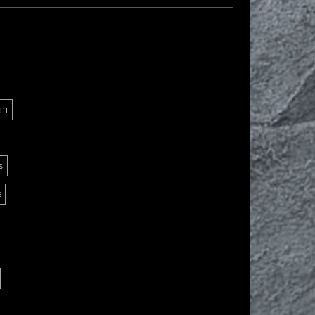
Am
s
e