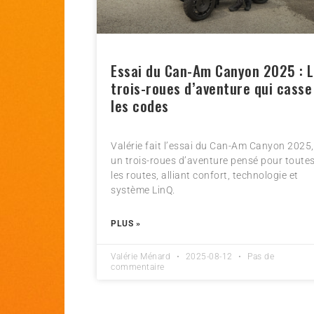
Essai du Can-Am Canyon 2025 : 
trois-roues d’aventure qui casse
les codes
Valérie fait l’essai du Can-Am Canyon 2025,
un trois-roues d’aventure pensé pour toute
les routes, alliant confort, technologie et
système LinQ.
PLUS »
Valérie Ménard
2025-08-12
Pas de
commentaire