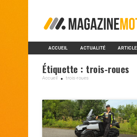
MagazineMoto.com
ACCUEIL
ACTUALITÉ
ARTICL
Étiquette :
trois-roues
Accueil
trois-roues