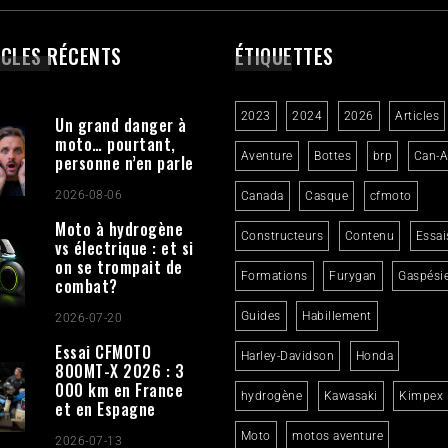
ICLES RÉCENTS
ÉTIQUETTES
2023
2024
2026
Articles
Un grand danger à
moto… pourtant,
Aventure
Bottes
brp
Can-
personne n’en parle
2026-08-06
Canada
Casque
cfmoto
Moto à hydrogène
Constructeurs
Contenu
Essai
vs électrique : et si
on se trompait de
Formations
Furygan
Gaspési
combat?
Guides
Habillement
2026-07-20
Essai CFMOTO
Harley-Davidson
Honda
800MT-X 2026 : 3
000 km en France
hydrogène
Kawasaki
Kimpex
et en Espagne
Moto
motos aventure
2026-07-13