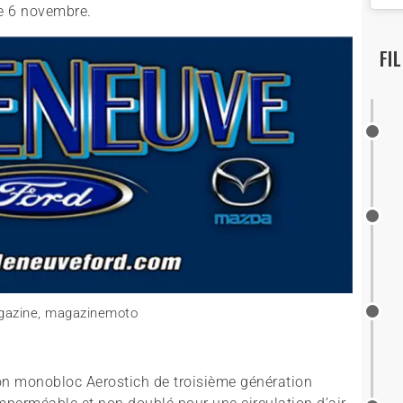
le 6 novembre.
FI
son monobloc Aerostich de troisième génération