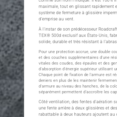
comme son nom l’indique. Il est 100% i
maximale, tout en glissant rapidement e
système de fermeture à glissière impermé
d’emprise au vent.
À l'instar de son prédécesseur Roadcraf
TEX® 500d exclusif aux États-Unis, fabri
solide, durable et très résistant à l’abr
Pour une protection accrue, une double cou
et des couches supplémentaires d'une rési
vitales des coudes, des épaules et des g
d'absorption d'énergie supérieur utilisant
Chaque point de fixation de l'armure est r
deniers en plus de les maintenir fermemen
d’armure au niveau des hanches, de la colon
séparément permettent d’accroître les cap
Côté ventilation, des fentes d'aération 
une fente arrière à deux glissières et d
rabattable à deux hauteurs ajoutent au