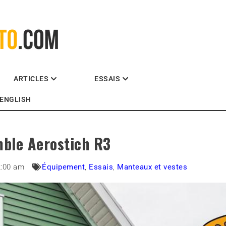
La référence des motocyclistes
ARTICLES
ESSAIS
ENGLISH
mble Aerostich R3
2:00 am
Équipement
,
Essais
,
Manteaux et vestes