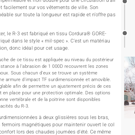
mperméable et non doublé pour une circulation d’air
t facilement sur vos vêtements de ville. Son
able sur toute la longueur est rapide et n’offre pas
ter, le R-3 est fabriqué en tissu Cordura® GORE-
qué dans le style « mil-spec ». C’est un matériau
asion, donc idéal pour cet usage.
che de ce tissu est appliquée au niveau du postérieur
stance à l'abrasion de 1 000D recouvrent les zones
enoux. Sous chacun d'eux se trouve un système
 une armure d'impact TF surdimensionnée et amovible.
églable afin de permettre un ajustement précis de ces
t en place pour une protection optimale. Des options
ne vertébrale et de la poitrine sont disponibles
acités du R-3.
surdimensionnées à deux glissières sous les bras,
es fermoirs magnétiques pour maintenir ouvert le col
 confort lors des chaudes journées d’été. Ce même