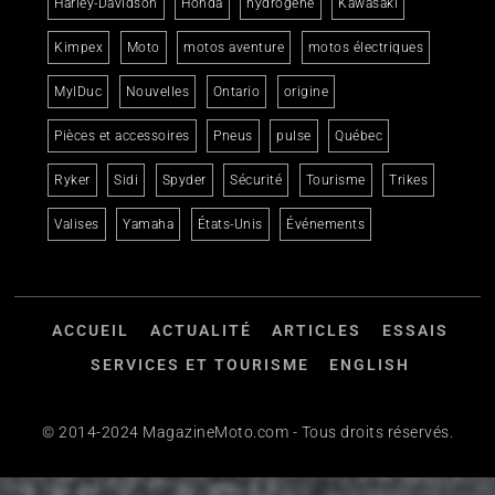
Harley-Davidson
Honda
hydrogène
Kawasaki
Kimpex
Moto
motos aventure
motos électriques
MylDuc
Nouvelles
Ontario
origine
Pièces et accessoires
Pneus
pulse
Québec
Ryker
Sidi
Spyder
Sécurité
Tourisme
Trikes
Valises
Yamaha
États-Unis
Événements
ACCUEIL
ACTUALITÉ
ARTICLES
ESSAIS
SERVICES ET TOURISME
ENGLISH
© 2014-2024 MagazineMoto.com - Tous droits réservés.