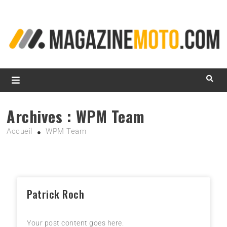
L
d
m
MagazineMoto.com
Archives :
WPM Team
Accueil
WPM Team
Patrick Roch
Your post content goes here.