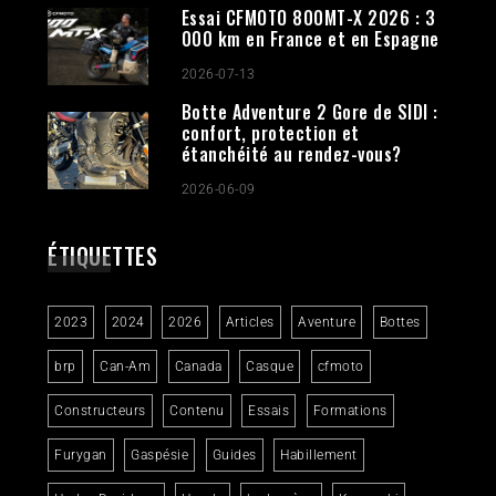
Essai CFMOTO 800MT-X 2026 : 3
000 km en France et en Espagne
2026-07-13
Botte Adventure 2 Gore de SIDI :
confort, protection et
étanchéité au rendez-vous?
2026-06-09
ÉTIQUETTES
2023
2024
2026
Articles
Aventure
Bottes
brp
Can-Am
Canada
Casque
cfmoto
Constructeurs
Contenu
Essais
Formations
Furygan
Gaspésie
Guides
Habillement